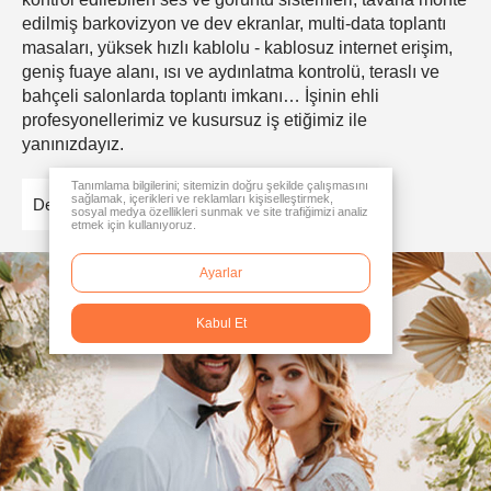
edilmiş barkovizyon ve dev ekranlar, multi-data toplantı
masaları, yüksek hızlı kablolu - kablosuz internet erişim,
geniş fuaye alanı, ısı ve aydınlatma kontrolü, teraslı ve
bahçeli salonlarda toplantı imkanı… İşinin ehli
profesyonellerimiz ve kusursuz iş etiğimiz ile
yanınızdayız.
Tanımlama bilgilerini; sitemizin doğru şekilde çalışmasını
sağlamak, içerikleri ve reklamları kişiselleştirmek,
Detaylar
sosyal medya özellikleri sunmak ve site trafiğimizi analiz
etmek için kullanıyoruz.
Ayarlar
Kabul Et