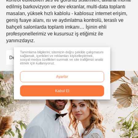
edilmiş barkovizyon ve dev ekranlar, multi-data toplantı
masaları, yüksek hızlı kablolu - kablosuz internet erişim,
geniş fuaye alanı, ısı ve aydınlatma kontrolü, teraslı ve
bahçeli salonlarda toplantı imkanı… İşinin ehli
profesyonellerimiz ve kusursuz iş etiğimiz ile
yanınızdayız.
Tanımlama bilgilerini; sitemizin doğru şekilde çalışmasını
sağlamak, içerikleri ve reklamları kişiselleştirmek,
Detaylar
sosyal medya özellikleri sunmak ve site trafiğimizi analiz
etmek için kullanıyoruz.
Ayarlar
Kabul Et