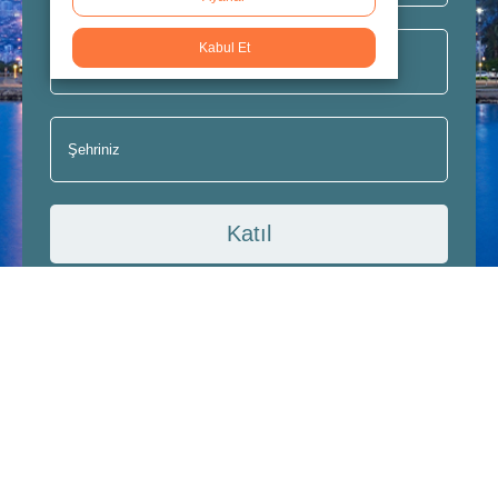
Kabul Et
Katıl
Abonelik, Gizlilik ve Kişisel Verileri Koruma Kanunu
hakkında bilgilendirme şartlarını okudum, anladım
ve kabul ediyorum.