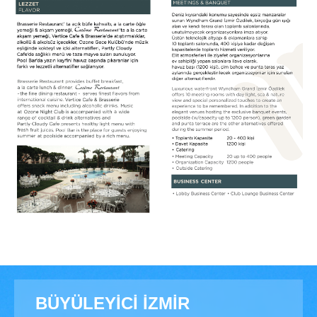
BÜYÜLEYİCİ İZMİR