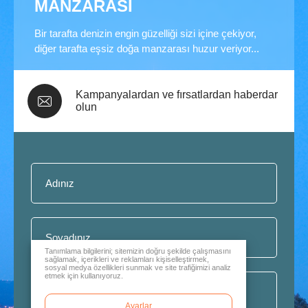
MANZARASI
Bir tarafta denizin engin güzelliği sizi içine çekiyor,
diğer tarafta eşsiz doğa manzarası huzur veriyor...
Kampanyalardan ve fırsatlardan haberdar
olun
Tanımlama bilgilerini; sitemizin doğru şekilde çalışmasını
sağlamak, içerikleri ve reklamları kişiselleştirmek,
sosyal medya özellikleri sunmak ve site trafiğimizi analiz
etmek için kullanıyoruz.
Ayarlar