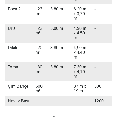
Foça 2
23
3.80 m
6,20 m
-
m²
x 3,70
m
Urla
22
3.80 m
4,90 m
-
m²
x 4,50
m
Dikili
20
3.80 m
4,90 m
-
m²
x 4,40
m
Torbalı
30
3.80 m
7,30 m
-
m²
x 4,10
m
Çim Bahçe
600
37 m x
300
m²
19 m
Havuz Başı
1200