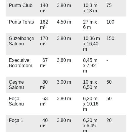
Punta Club
140
3.80 m
10,3 m
75
m²
x 13 m
Punta Teras
162
4.50 m
27 m x
100
m²
6 m
Güzelbahçe
170
3.80 m
10,36 m
150
Salonu
m²
x 16,40
m
Executive
67
3.80 m
8,45 m
-
Boardroom
m²
x 7,92
m
Çeşme
80
3.00 m
10 m x
60
Salonu
m²
6,50 m
Foça
63
3.80 m
6,20 m
50
Salonu
m²
x 10,16
m
Foça 1
40
3.80 m
6,20 m
20
m²
x 6,45
m