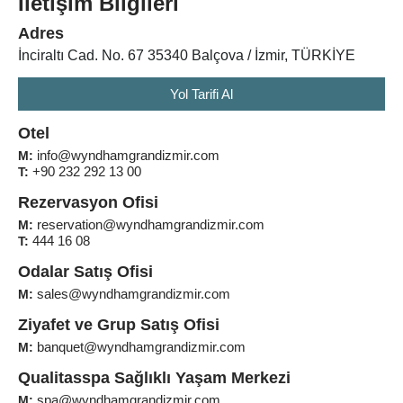
İletişim Bilgileri
Adres
İnciraltı Cad. No. 67 35340 Balçova / İzmir, TÜRKİYE
Yol Tarifi Al
Otel
info@wyndhamgrandizmir.com
M:
+90 232 292 13 00
T:
Rezervasyon Ofisi
reservation@wyndhamgrandizmir.com
M:
444 16 08
T:
Odalar Satış Ofisi
sales@wyndhamgrandizmir.com
M:
Ziyafet ve Grup Satış Ofisi
banquet@wyndhamgrandizmir.com
M:
Qualitasspa Sağlıklı Yaşam Merkezi
spa@wyndhamgrandizmir.com
M: