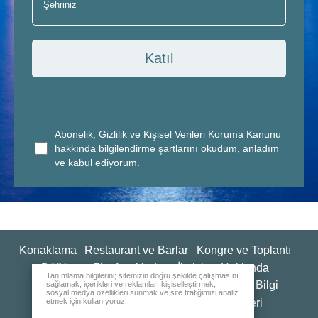
Katıl
Abonelik, Gizlilik ve Kişisel Verileri Koruma Kanunu
hakkında bilgilendirme şartlarını okudum, anladım
ve kabul ediyorum.
Konaklama
Restaurant ve Barlar
Kongre ve Toplantı
Düğün ve Ziyafet
Medya
İletişim
Hakkında
Tanımlama bilgilerini; sitemizin doğru şekilde çalışmasını
Kalite Politikaları ve Sürdürülebilirlik
Genel Bilgi
sağlamak, içerikleri ve reklamları kişiselleştirmek,
sosyal medya özellikleri sunmak ve site trafiğimizi analiz
etmek için kullanıyoruz.
İnsan Kaynakları
Değerlendirme Anketleri