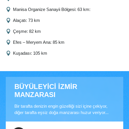
Manisa Organize Sanayii Bölgesi: 63 km:
Alaçatı: 73 km
Çeşme: 82 km
Efes – Meryem Ana: 85 km
Kuşadası: 105 km
BÜYÜLEYİCİ İZMİR
MANZARASI
Bir tarafta denizin engin güzelliği sizi içine çekiyor,
diğer tarafta eşsiz doğa manzarası huzur veriyor...