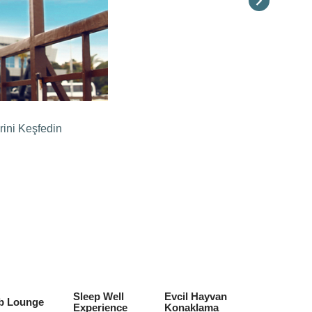
rini Keşfedin
Sleep Well
Evcil Hayvan
b Lounge
Experience
Konaklama