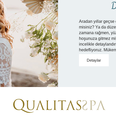
D
Aradan yıllar geçse 
misiniz? Ya da düze
zamana rağmen, yüzl
hoşunuza gitmez miyd
incelikle detaylandır
hedefliyoruz. Mükem
Detaylar