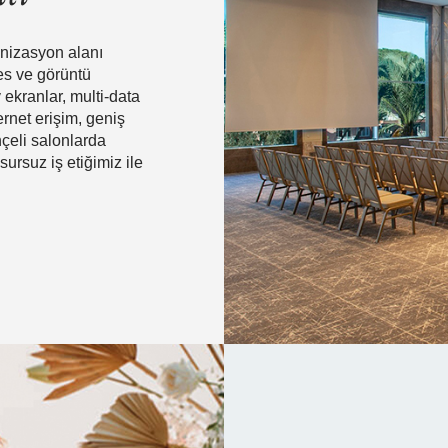
anizasyon alanı
es ve görüntü
ekranlar, multi-data
ernet erişim, geniş
hçeli salonlarda
ursuz iş etiğimiz ile