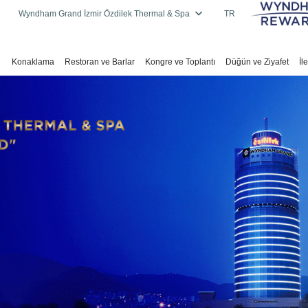
Wyndham Grand İzmir Özdilek Thermal & Spa
TR
Konaklama
Restoran ve Barlar
Kongre ve Toplantı
Düğün ve Ziyafet
İl