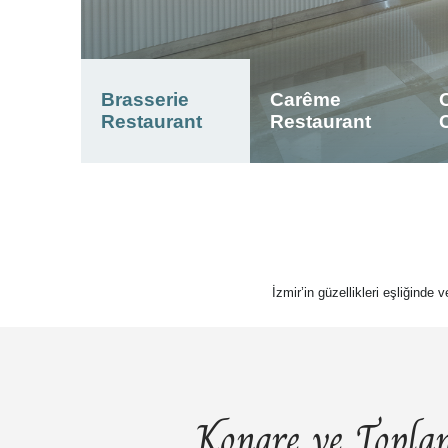
Brasserie
Carême
Restaurant
Restaurant
İzmir’in güzellikleri eşliğinde 
Kongre ve Toplan