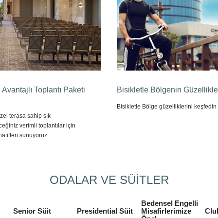
n Avantajlı Toplantı Paketi
Bisikletle Bölgenin Güzellikle
Bisikletle Bölge güzelliklerini keşfedin
el terasa sahip şık
eğiniz verimli toplantılar için
rnatifleri sunuyoruz.
ODALAR VE SÜİTLER
Bedensel Engelli
Senior Süit
Presidential Süit
Misafirlerimize
Clu