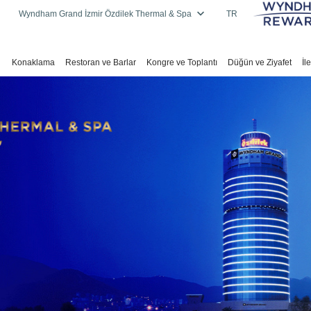
Wyndham Grand İzmir Özdilek Thermal & Spa
TR
Konaklama
Restoran ve Barlar
Kongre ve Toplantı
Düğün ve Ziyafet
İl