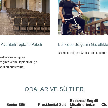
n Avantajlı Toplantı Paketi
Bisikletle Bölgenin Güzellikle
Bisikletle Bölge güzelliklerini keşfedin
el terasa sahip şık
eğiniz verimli toplantılar için
rnatifleri sunuyoruz.
ODALAR VE SÜİTLER
Bedensel Engelli
Senior Süit
Presidential Süit
Misafirlerimize
Clu