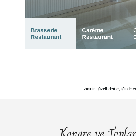
Brasserie
Carême
Restaurant
Restaurant
İzmir’in güzellikleri eşliğinde 
Kongre ve Toplan