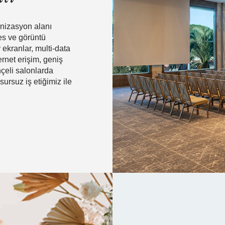
anizasyon alanı
es ve görüntü
ekranlar, multi-data
ernet erişim, geniş
hçeli salonlarda
ursuz iş etiğimiz ile