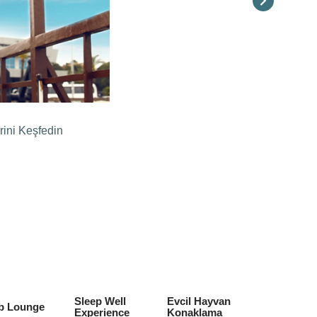
rini Keşfedin
Sleep Well
Evcil Hayvan
b Lounge
Experience
Konaklama