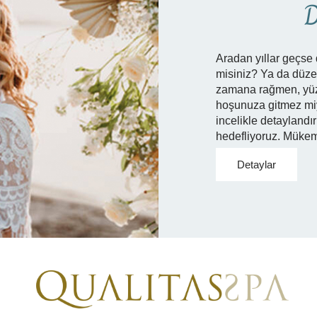
D
Aradan yıllar geçse 
misiniz? Ya da düze
zamana rağmen, yüzl
hoşunuza gitmez miyd
incelikle detaylandır
hedefliyoruz. Mükem
Detaylar