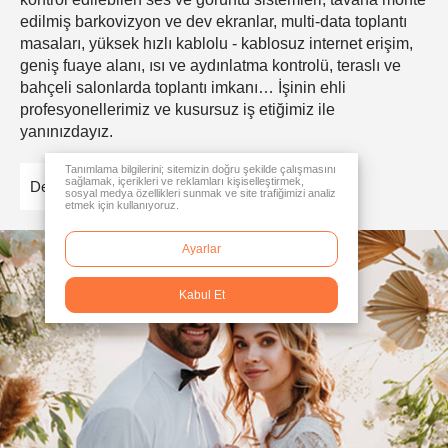
edilmiş barkovizyon ve dev ekranlar, multi-data toplantı
masaları, yüksek hızlı kablolu - kablosuz internet erişim,
geniş fuaye alanı, ısı ve aydınlatma kontrolü, teraslı ve
bahçeli salonlarda toplantı imkanı… İşinin ehli
profesyonellerimiz ve kusursuz iş etiğimiz ile
yanınızdayız.
Tanımlama bilgilerini; sitemizin doğru şekilde çalışmasını
sağlamak, içerikleri ve reklamları kişiselleştirmek,
Detaylar
sosyal medya özellikleri sunmak ve site trafiğimizi analiz
etmek için kullanıyoruz.
Ayarlar
Kabul Et