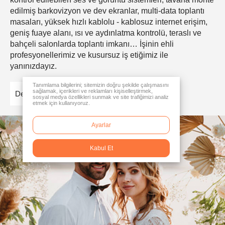
edilmiş barkovizyon ve dev ekranlar, multi-data toplantı
masaları, yüksek hızlı kablolu - kablosuz internet erişim,
geniş fuaye alanı, ısı ve aydınlatma kontrolü, teraslı ve
bahçeli salonlarda toplantı imkanı… İşinin ehli
profesyonellerimiz ve kusursuz iş etiğimiz ile
yanınızdayız.
Tanımlama bilgilerini; sitemizin doğru şekilde çalışmasını
sağlamak, içerikleri ve reklamları kişiselleştirmek,
Detaylar
sosyal medya özellikleri sunmak ve site trafiğimizi analiz
etmek için kullanıyoruz.
Ayarlar
Kabul Et