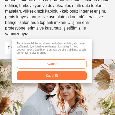
edilmiş barkovizyon ve dev ekranlar, multi-data toplantı
masaları, yüksek hızlı kablolu - kablosuz internet erişim,
geniş fuaye alanı, ısı ve aydınlatma kontrolü, teraslı ve
bahçeli salonlarda toplantı imkanı… İşinin ehli
profesyonellerimiz ve kusursuz iş etiğimiz ile
yanınızdayız.
Tanımlama bilgilerini; sitemizin doğru şekilde çalışmasını
sağlamak, içerikleri ve reklamları kişiselleştirmek,
Detaylar
sosyal medya özellikleri sunmak ve site trafiğimizi analiz
etmek için kullanıyoruz.
Ayarlar
Kabul Et