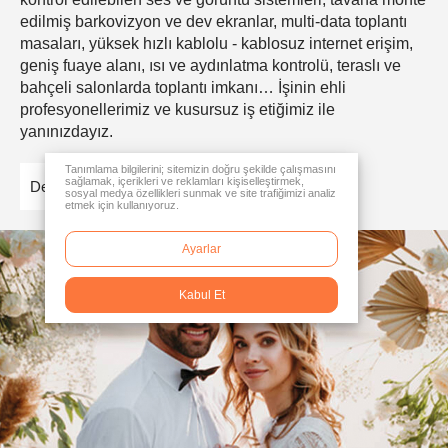
edilmiş barkovizyon ve dev ekranlar, multi-data toplantı
masaları, yüksek hızlı kablolu - kablosuz internet erişim,
geniş fuaye alanı, ısı ve aydınlatma kontrolü, teraslı ve
bahçeli salonlarda toplantı imkanı… İşinin ehli
profesyonellerimiz ve kusursuz iş etiğimiz ile
yanınızdayız.
Tanımlama bilgilerini; sitemizin doğru şekilde çalışmasını
sağlamak, içerikleri ve reklamları kişiselleştirmek,
Detaylar
sosyal medya özellikleri sunmak ve site trafiğimizi analiz
etmek için kullanıyoruz.
Ayarlar
Kabul Et