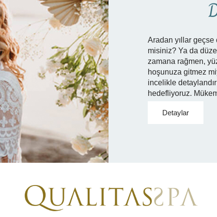
D
Aradan yıllar geçse 
misiniz? Ya da düze
zamana rağmen, yüzl
hoşunuza gitmez miyd
incelikle detaylandır
hedefliyoruz. Mükem
Detaylar