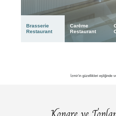
Brasserie
Carême
Restaurant
Restaurant
İzmir’in güzellikleri eşliğinde 
Kongre ve Toplan