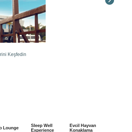
rini Keşfedin
Sleep Well
Evcil Hayvan
b Lounge
Experience
Konaklama