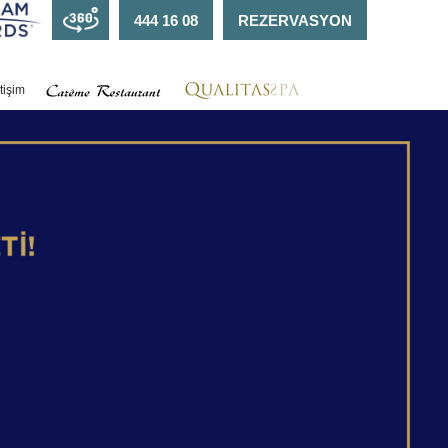
444 16 08
REZERVASYON
etişim