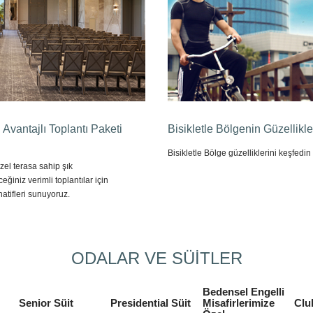
n Avantajlı Toplantı Paketi
Bisikletle Bölgenin Güzellikle
Bisikletle Bölge güzelliklerini keşfedin
el terasa sahip şık
eğiniz verimli toplantılar için
rnatifleri sunuyoruz.
ODALAR VE SÜİTLER
Bedensel Engelli
Senior Süit
Presidential Süit
Misafirlerimize
Clu