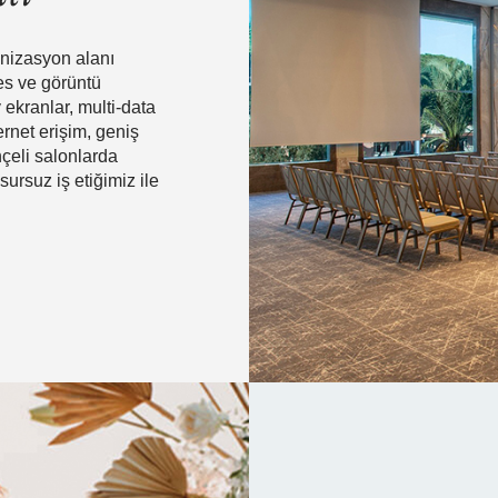
anizasyon alanı
es ve görüntü
ekranlar, multi-data
ernet erişim, geniş
hçeli salonlarda
ursuz iş etiğimiz ile