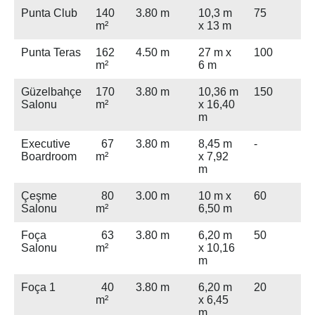
Punta Club
140
3.80 m
10,3 m
75
m²
x 13 m
Punta Teras
162
4.50 m
27 m x
100
m²
6 m
Güzelbahçe
170
3.80 m
10,36 m
150
Salonu
m²
x 16,40
m
Executive
67
3.80 m
8,45 m
-
Boardroom
m²
x 7,92
m
Çeşme
80
3.00 m
10 m x
60
Salonu
m²
6,50 m
Foça
63
3.80 m
6,20 m
50
Salonu
m²
x 10,16
m
Foça 1
40
3.80 m
6,20 m
20
m²
x 6,45
m