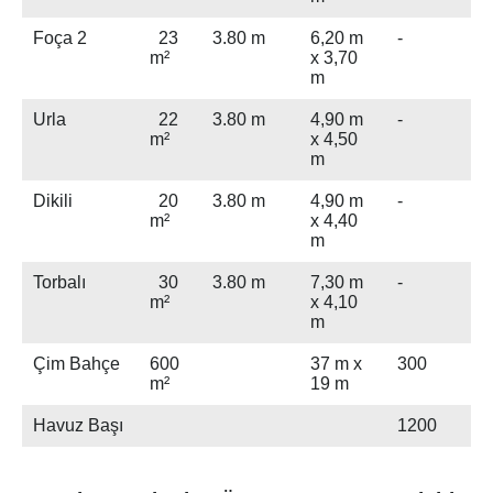
Foça 2
23
3.80 m
6,20 m
-
m²
x 3,70
m
Urla
22
3.80 m
4,90 m
-
m²
x 4,50
m
Dikili
20
3.80 m
4,90 m
-
m²
x 4,40
m
Torbalı
30
3.80 m
7,30 m
-
m²
x 4,10
m
Çim Bahçe
600
37 m x
300
m²
19 m
Havuz Başı
1200