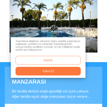
Tanımlama bilgilerini; sitemizin doğru şekilde çalışmasını
sağlamak, içerikleri ve reklamları kişiselleştirmek,
sosyal medya özellikleri sunmak ve site trafiğimizi analiz
etmek için kullanıyoruz.
Ayarlar
Kabul Et
BÜYÜLEYİCİ İZMİR
MANZARASI
Bir tarafta denizin engin güzelliği sizi içine çekiyor,
diğer tarafta eşsiz doğa manzarası huzur veriyor...