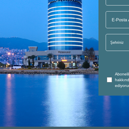
Aboneli
hakkınd
ediyor