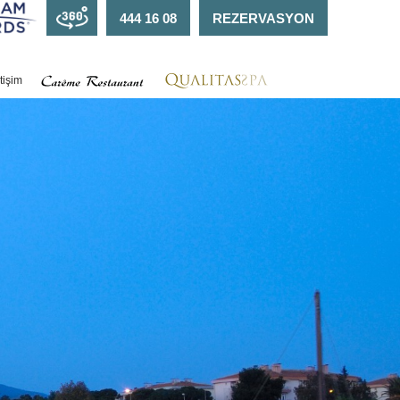
444 16 08
REZERVASYON
etişim