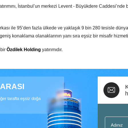
atırımını, İstanbul’un merkezi Levent - Büyükdere Caddesi’nde
 ile 95’den fazla ülkede ve yaklaşık 9 bin 280 tesisle dünyanın 
niş konaklama olanaklarının yanı sıra eşsiz bir misafir hizmeti 
bir
Özdilek Holding
yatırımıdır.
ZARASI
K
h
diğer tarafta eşsiz doğa