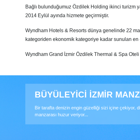
Bağlı bulunduğumuz Özdilek Holding ikinci turizm y
2014 Eylül ayında hizmete geçirmiştir.
Wyndham Hotels & Resorts dünya genelinde 22 markası
kategoriden ekonomik kategoriye kadar sunulan en ge
Wyndham Grand İzmir Özdilek Thermal & Spa Oteli 
BÜYÜLEYİCİ İZMİR MAN
Bir tarafta denizin engin güzelliği sizi içine çekiyor, 
manzarası huzur veriyor...