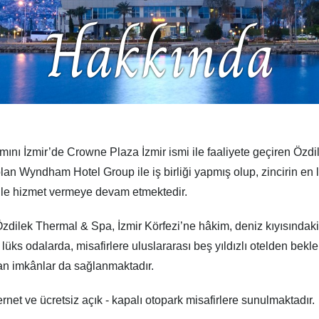
Hakkında
ırımını İzmir’de Crowne Plaza İzmir ismi ile faaliyete geçiren Öz
ri olan Wyndham Hotel Group ile iş birliği yapmış olup, zincirin 
le hizmet vermeye devam etmektedir.
zdilek Thermal & Spa, İzmir Körfezi’ne hâkim, deniz kıyısındaki ay
ks odalarda, misafirlere uluslararası beş yıldızlı otelden bekle
an imkânlar da sağlanmaktadır.
net ve ücretsiz açık - kapalı otopark misafirlere sunulmaktadır.