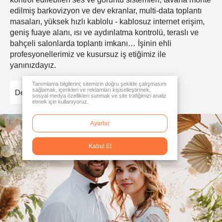
edilmiş barkovizyon ve dev ekranlar, multi-data toplantı
masaları, yüksek hızlı kablolu - kablosuz internet erişim,
geniş fuaye alanı, ısı ve aydınlatma kontrolü, teraslı ve
bahçeli salonlarda toplantı imkanı… İşinin ehli
profesyonellerimiz ve kusursuz iş etiğimiz ile
yanınızdayız.
Tanımlama bilgilerini; sitemizin doğru şekilde çalışmasını
sağlamak, içerikleri ve reklamları kişiselleştirmek,
Detaylar
sosyal medya özellikleri sunmak ve site trafiğimizi analiz
etmek için kullanıyoruz.
Ayarlar
Kabul Et