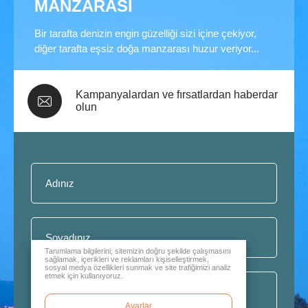
MANZARASI
Bir tarafta denizin engin güzelliği sizi içine çekiyor,
diğer tarafta eşsiz doğa manzarası huzur veriyor...
Kampanyalardan ve fırsatlardan haberdar
olun
Tanımlama bilgilerini; sitemizin doğru şekilde çalışmasını
sağlamak, içerikleri ve reklamları kişiselleştirmek,
sosyal medya özellikleri sunmak ve site trafiğimizi analiz
etmek için kullanıyoruz.
Ayarlar