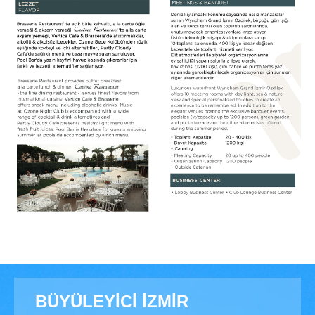
BÜYÜLEYİCİ İZMİR