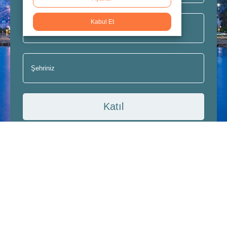
Kabul Et
Katıl
Abonelik, Gizlilik ve Kişisel Verileri Koruma Kanunu
hakkında bilgilendirme şartlarını okudum, anladım
ve kabul ediyorum.