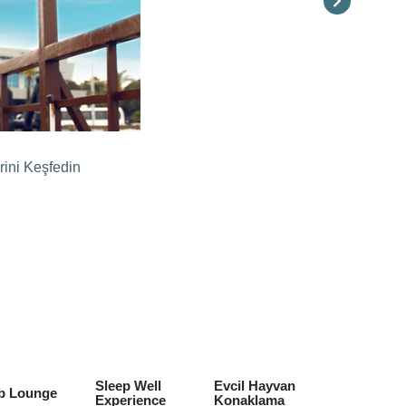
rini Keşfedin
Sleep Well
Evcil Hayvan
b Lounge
Experience
Konaklama