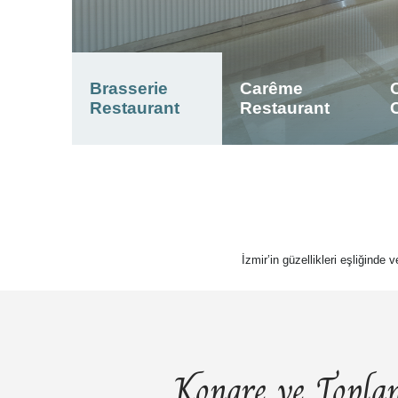
Brasserie
Carême
Restaurant
Restaurant
İzmir’in güzellikleri eşliğinde 
Kongre ve Toplan