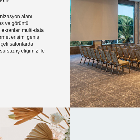
anizasyon alanı
es ve görüntü
ekranlar, multi-data
ernet erişim, geniş
hçeli salonlarda
ursuz iş etiğimiz ile