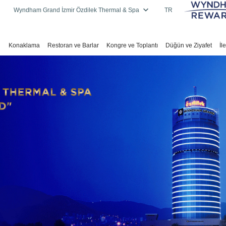
Wyndham Grand İzmir Özdilek Thermal & Spa
TR
Konaklama
Restoran ve Barlar
Kongre ve Toplantı
Düğün ve Ziyafet
İl