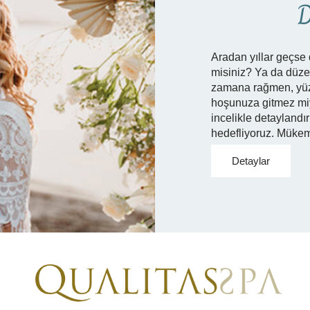
D
Aradan yıllar geçse 
misiniz? Ya da düze
zamana rağmen, yüzl
hoşunuza gitmez miyd
incelikle detaylandır
hedefliyoruz. Mükem
Detaylar