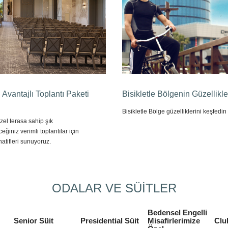
n Avantajlı Toplantı Paketi
Bisikletle Bölgenin Güzellikle
Bisikletle Bölge güzelliklerini keşfedin
el terasa sahip şık
eğiniz verimli toplantılar için
rnatifleri sunuyoruz.
ODALAR VE SÜİTLER
Bedensel Engelli
Senior Süit
Presidential Süit
Misafirlerimize
Clu