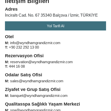
İletişim Bilgileri
Adres
İnciraltı Cad. No. 67 35340 Balçova / İzmir, TÜRKİYE
Yol Tarifi Al
Otel
info@wyndhamgrandizmir.com
M:
+90 232 292 13 00
T:
Rezervasyon Ofisi
reservation@wyndhamgrandizmir.com
M:
444 16 08
T:
Odalar Satış Ofisi
sales@wyndhamgrandizmir.com
M:
Ziyafet ve Grup Satış Ofisi
banquet@wyndhamgrandizmir.com
M:
Qualitasspa Sağlıklı Yaşam Merkezi
spa@wyndhamgrandizmir.com
M: