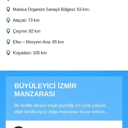
Manisa Organize Sanayii Bölgesi: 63 km:
Alaçatı: 73 km
Çeşme: 82 km
Efes – Meryem Ana: 85 km
Kuşadası: 105 km
BÜYÜLEYİCİ İZMİR
MANZARASI
Bir tarafta denizin engin güzelliği sizi içine çekiyor,
diğer tarafta eşsiz doğa manzarası huzur veriyor...