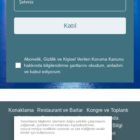
Katıl
Abonelik, Gizlilik ve Kişisel Verileri Koruma Kanunu
hakkında bilgilendirme şartlarını okudum, anladım
ve kabul ediyorum.
Konaklama
Restaurant ve Barlar
Kongre ve Toplantı
Düğün ve Ziyafet
Medya
İletişim
Hakkında
Tanımlama bilgilerini; sitemizin doğru şekilde çalışmasını
Kalite Politikaları ve Sürdürülebilirlik
Genel Bilgi
sağlamak, içerikleri ve reklamları kişiselleştirmek,
sosyal medya özellikleri sunmak ve site trafiğimizi analiz
etmek için kullanıyoruz.
İnsan Kaynakları
Değerlendirme Anketleri