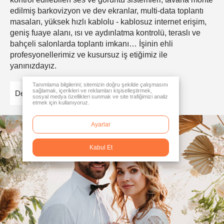
edilmiş barkovizyon ve dev ekranlar, multi-data toplantı
masaları, yüksek hızlı kablolu - kablosuz internet erişim,
geniş fuaye alanı, ısı ve aydınlatma kontrolü, teraslı ve
bahçeli salonlarda toplantı imkanı… İşinin ehli
profesyonellerimiz ve kusursuz iş etiğimiz ile
yanınızdayız.
Tanımlama bilgilerini; sitemizin doğru şekilde çalışmasını
sağlamak, içerikleri ve reklamları kişiselleştirmek,
Detaylar
sosyal medya özellikleri sunmak ve site trafiğimizi analiz
etmek için kullanıyoruz.
Ayarlar
Kabul Et