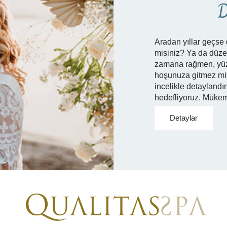
D
Aradan yıllar geçse 
misiniz? Ya da düze
zamana rağmen, yüzl
hoşunuza gitmez miyd
incelikle detaylandır
hedefliyoruz. Mükem
Detaylar