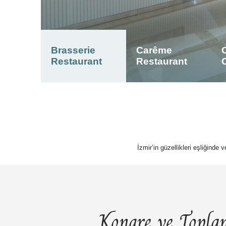
Brasserie
Carême
Restaurant
Restaurant
İzmir’in güzellikleri eşliğinde 
Kongre ve Toplan