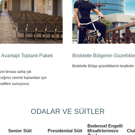
n Avantajlı Toplantı Paketi
Bisikletle Bölgenin Güzellikle
Bisikletle Bölge güzelliklerini keşfedin
el terasa sahip şık
eğiniz verimli toplantılar için
rnatifleri sunuyoruz.
ODALAR VE SÜİTLER
Bedensel Engelli
Senior Süit
Presidential Süit
Misafirlerimize
Clu