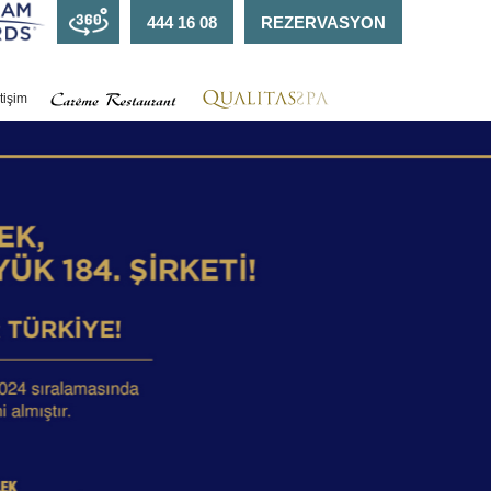
444 16 08
REZERVASYON
etişim