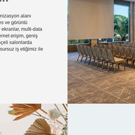
anizasyon alanı
es ve görüntü
ekranlar, multi-data
ernet erişim, geniş
hçeli salonlarda
ursuz iş etiğimiz ile