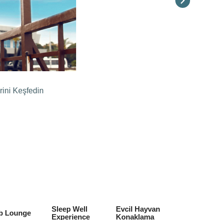
rini Keşfedin
Sleep Well
Evcil Hayvan
b Lounge
Experience
Konaklama