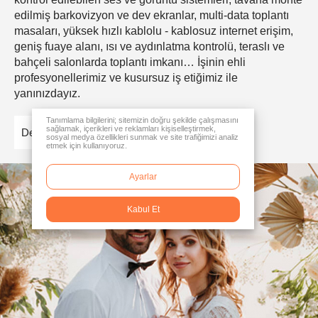
edilmiş barkovizyon ve dev ekranlar, multi-data toplantı
masaları, yüksek hızlı kablolu - kablosuz internet erişim,
geniş fuaye alanı, ısı ve aydınlatma kontrolü, teraslı ve
bahçeli salonlarda toplantı imkanı… İşinin ehli
profesyonellerimiz ve kusursuz iş etiğimiz ile
yanınızdayız.
Tanımlama bilgilerini; sitemizin doğru şekilde çalışmasını
sağlamak, içerikleri ve reklamları kişiselleştirmek,
Detaylar
sosyal medya özellikleri sunmak ve site trafiğimizi analiz
etmek için kullanıyoruz.
Ayarlar
Kabul Et