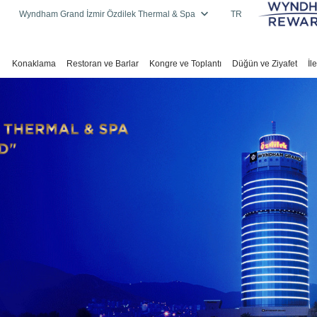
Wyndham Grand İzmir Özdilek Thermal & Spa
TR
Konaklama
Restoran ve Barlar
Kongre ve Toplantı
Düğün ve Ziyafet
İl