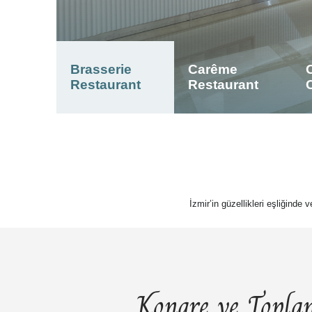
Brasserie
Carême
Restaurant
Restaurant
İzmir’in güzellikleri eşliğinde 
Kongre ve Toplan