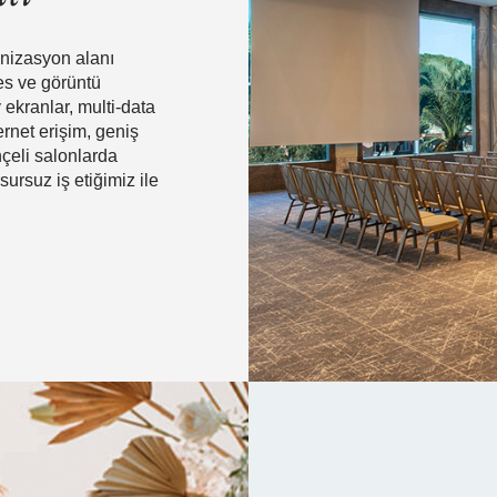
anizasyon alanı
es ve görüntü
ekranlar, multi-data
ernet erişim, geniş
hçeli salonlarda
ursuz iş etiğimiz ile