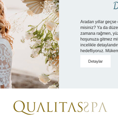
D
Aradan yıllar geçse 
misiniz? Ya da düze
zamana rağmen, yüzl
hoşunuza gitmez miyd
incelikle detaylandır
hedefliyoruz. Mükem
Detaylar