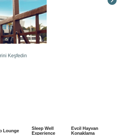
rini Keşfedin
Sleep Well
Evcil Hayvan
b Lounge
Experience
Konaklama