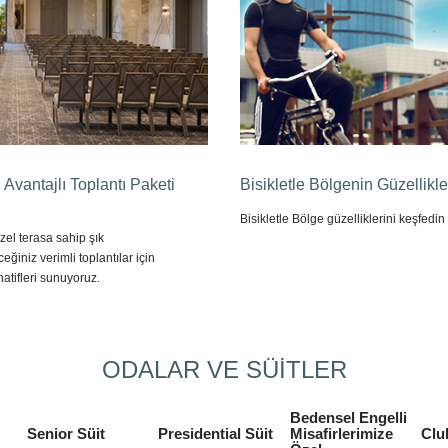
n Avantajlı Toplantı Paketi
Bisikletle Bölgenin Güzellikle
Bisikletle Bölge güzelliklerini keşfedin
el terasa sahip şık
eğiniz verimli toplantılar için
rnatifleri sunuyoruz.
ODALAR VE SÜİTLER
Bedensel Engelli
Senior Süit
Presidential Süit
Misafirlerimize
Clu