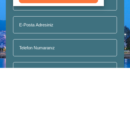
Katıl
Abonelik, Gizlilik ve Kişisel Verileri Koruma Kanunu
hakkında bilgilendirme şartlarını okudum, anladım