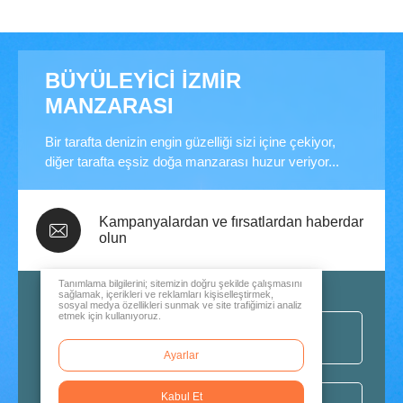
BÜYÜLEYİCİ İZMİR
MANZARASI
Bir tarafta denizin engin güzelliği sizi içine çekiyor,
diğer tarafta eşsiz doğa manzarası huzur veriyor...
Kampanyalardan ve fırsatlardan haberdar
olun
Tanımlama bilgilerini; sitemizin doğru şekilde çalışmasını
sağlamak, içerikleri ve reklamları kişiselleştirmek,
sosyal medya özellikleri sunmak ve site trafiğimizi analiz
etmek için kullanıyoruz.
Ayarlar
Kabul Et