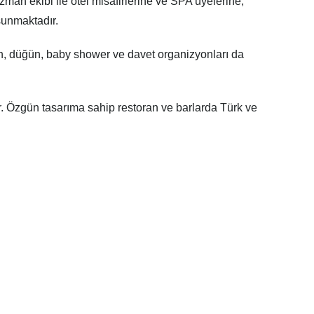
man ekibi ile otel misafirlerine ve SPA üyelerine;
 sunmaktadır.
şan, düğün, baby shower ve davet organizyonları da
. Özgün tasarıma sahip restoran ve barlarda Türk ve