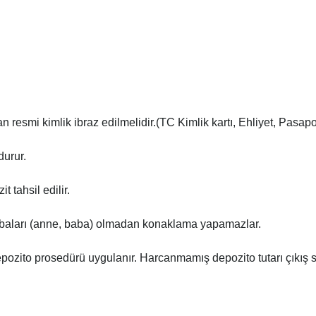
resmi kimlik ibraz edilmelidir.(TC Kimlik kartı, Ehliyet, Pasapo
urur.
 tahsil edilir.
rabaları (anne, baba) olmadan konaklama yapamazlar.
epozito prosedürü uygulanır. Harcanmamış depozito tutarı çıkış sı