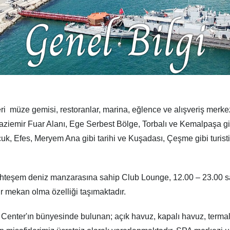
Genel Bilgi
eri müze gemisi, restoranlar, marina, eğlence ve alışveriş merkezl
emir Fuar Alanı, Ege Serbest Bölge, Torbalı ve Kemalpaşa gibi ş
çuk, Efes, Meryem Ana gibi tarihi ve Kuşadası, Çeşme gibi turisti
eşem deniz manzarasına sahip Club Lounge, 12.00 – 23.00 saatl
ir mekan olma özelliği taşımaktadır.
nter'ın bünyesinde bulunan; açık havuz, kapalı havuz, termal 