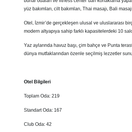
buhar odaları ve fitness center’dan konaklama yapan 
yüz bakımları, cilt bakımları, Thai masajı, Bali masa
Otel, İzmir’de gerçekleşen ulusal ve uluslararası bi
modern altyapıya sahip farklı kapasitelerdeki 10 sa
Yaz aylarında havuz başı, çim bahçe ve Punta teras
dünya mutfaklarından özenle seçilmiş lezzetler sunu
Otel Bilgileri
Toplam Oda: 219
Standart Oda: 167
Club Oda: 42