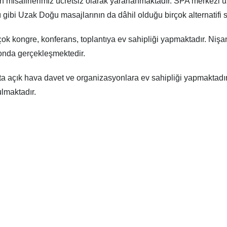
misafirlerimiz ücretsiz olarak yararlanmaktadır. SPA merkezi uz
jı gibi Uzak Doğu masajlarının da dâhil olduğu birçok alternatifi
rçok kongre, konferans, toplantıya ev sahipliği yapmaktadır. Ni
londa gerçekleşmektedir.
ta açık hava davet ve organizasyonlara ev sahipliği yapmaktadır
lmaktadır.