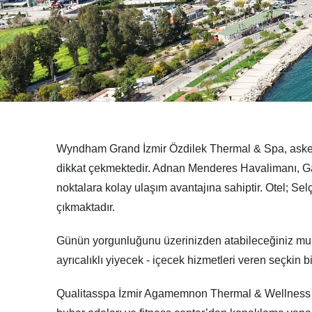
Wyndham Grand İzmir Özdilek Thermal & Spa
, ask
dikkat çekmektedir. Adnan Menderes Havalimanı, Gazi
noktalara kolay ulaşım avantajına sahiptir. Otel; Sel
çıkmaktadır.
Günün yorgunluğunu üzerinizden atabileceğiniz muht
ayrıcalıklı yiyecek - içecek hizmetleri veren seçkin b
Qualitasspa İzmir Agamemnon Thermal & Wellness Ce