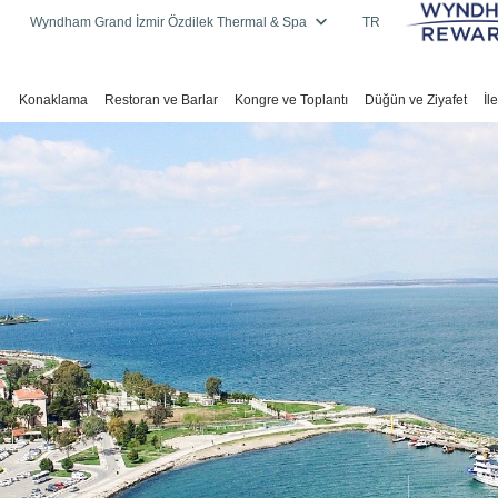
Wyndham Grand İzmir Özdilek Thermal & Spa
TR
Konaklama
Restoran ve Barlar
Kongre ve Toplantı
Düğün ve Ziyafet
İl