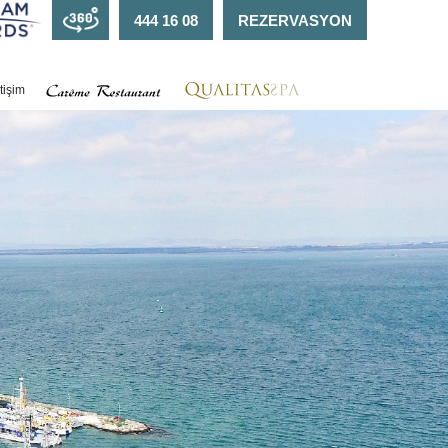
444 16 08
REZERVASYON
etişim