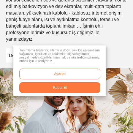
edilmiş barkovizyon ve dev ekranlar, multi-data toplantı
masaları, yüksek hızlı kablolu - kablosuz internet erişim,
geniş fuaye alanı, ısı ve aydınlatma kontrolü, teraslı ve
bahçeli salonlarda toplantı imkanı… İşinin ehli
profesyonellerimiz ve kusursuz iş etiğimiz ile
yanınızdayız.
Tanımlama bilgilerini; sitemizin doğru şekilde çalışmasını
sağlamak, içerikleri ve reklamları kişiselleştirmek,
Detaylar
sosyal medya özellikleri sunmak ve site trafiğimizi analiz
etmek için kullanıyoruz.
Ayarlar
Kabul Et