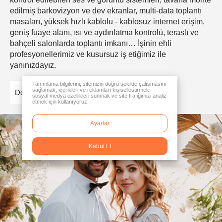
edilmiş barkovizyon ve dev ekranlar, multi-data toplantı
masaları, yüksek hızlı kablolu - kablosuz internet erişim,
geniş fuaye alanı, ısı ve aydınlatma kontrolü, teraslı ve
bahçeli salonlarda toplantı imkanı… İşinin ehli
profesyonellerimiz ve kusursuz iş etiğimiz ile
yanınızdayız.
Tanımlama bilgilerini; sitemizin doğru şekilde çalışmasını
sağlamak, içerikleri ve reklamları kişiselleştirmek,
Detaylar
sosyal medya özellikleri sunmak ve site trafiğimizi analiz
etmek için kullanıyoruz.
Ayarlar
Kabul Et