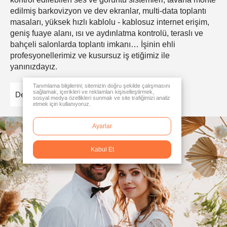
edilmiş barkovizyon ve dev ekranlar, multi-data toplantı
masaları, yüksek hızlı kablolu - kablosuz internet erişim,
geniş fuaye alanı, ısı ve aydınlatma kontrolü, teraslı ve
bahçeli salonlarda toplantı imkanı… İşinin ehli
profesyonellerimiz ve kusursuz iş etiğimiz ile
yanınızdayız.
Tanımlama bilgilerini; sitemizin doğru şekilde çalışmasını
sağlamak, içerikleri ve reklamları kişiselleştirmek,
Detaylar
sosyal medya özellikleri sunmak ve site trafiğimizi analiz
etmek için kullanıyoruz.
Ayarlar
Kabul Et