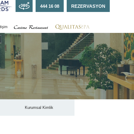
444 16 08
REZERVASYON
etişim
Kurumsal Kimlik