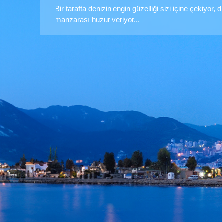
Bir tarafta denizin engin güzelliği sizi içine çekiyor, 
manzarası huzur veriyor...