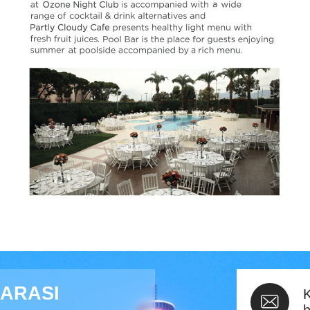
ZARASI
K
h