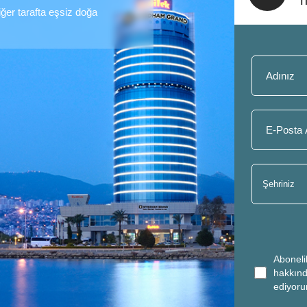
diğer tarafta eşsiz doğa
Aboneli
hakkınd
ediyor