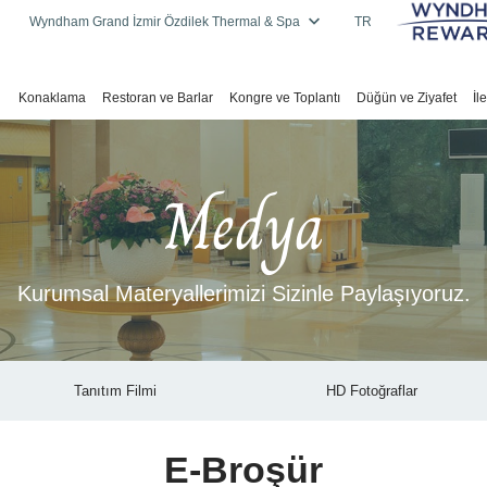
Wyndham Grand İzmir Özdilek Thermal & Spa
TR
Konaklama
Restoran ve Barlar
Kongre ve Toplantı
Düğün ve Ziyafet
İl
Medya
Kurumsal Materyallerimizi Sizinle Paylaşıyoruz.
Tanıtım Filmi
HD Fotoğraflar
E-Broşür