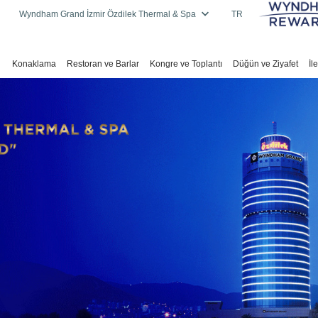
Wyndham Grand İzmir Özdilek Thermal & Spa
TR
Konaklama
Restoran ve Barlar
Kongre ve Toplantı
Düğün ve Ziyafet
İl