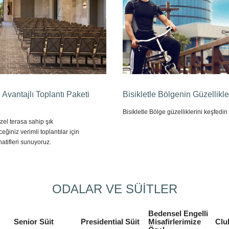
n Avantajlı Toplantı Paketi
Bisikletle Bölgenin Güzellikle
Bisikletle Bölge güzelliklerini keşfedin
el terasa sahip şık
eğiniz verimli toplantılar için
rnatifleri sunuyoruz.
ODALAR VE SÜİTLER
Bedensel Engelli
Senior Süit
Presidential Süit
Misafirlerimize
Clu