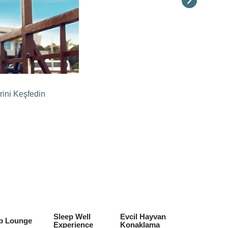
rini Keşfedin
Sleep Well
Evcil Hayvan
b Lounge
Experience
Konaklama