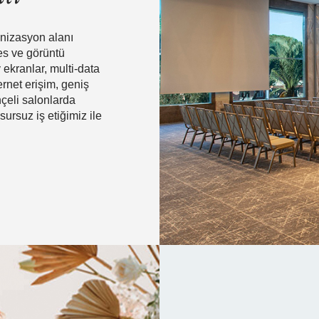
anizasyon alanı
es ve görüntü
ekranlar, multi-data
ernet erişim, geniş
hçeli salonlarda
ursuz iş etiğimiz ile