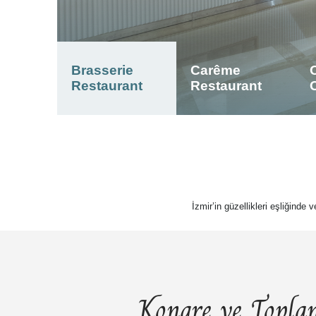
Brasserie
Carême
Restaurant
Restaurant
İzmir’in güzellikleri eşliğinde 
Kongre ve Toplan