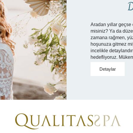
D
Aradan yıllar geçse 
misiniz? Ya da düze
zamana rağmen, yüzl
hoşunuza gitmez miyd
incelikle detaylandır
hedefliyoruz. Mükem
Detaylar