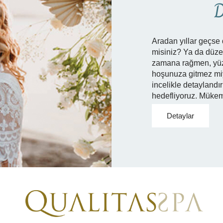
D
Aradan yıllar geçse 
misiniz? Ya da düze
zamana rağmen, yüzl
hoşunuza gitmez miyd
incelikle detaylandır
hedefliyoruz. Mükem
Detaylar