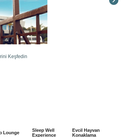
rini Keşfedin
Sleep Well
Evcil Hayvan
b Lounge
Experience
Konaklama