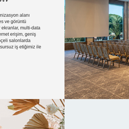
anizasyon alanı
es ve görüntü
ekranlar, multi-data
ernet erişim, geniş
hçeli salonlarda
ursuz iş etiğimiz ile