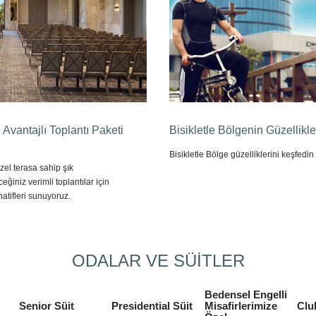
n Avantajlı Toplantı Paketi
Bisikletle Bölgenin Güzellikle
Bisikletle Bölge güzelliklerini keşfedin
el terasa sahip şık
eğiniz verimli toplantılar için
rnatifleri sunuyoruz.
ODALAR VE SÜİTLER
Bedensel Engelli
Senior Süit
Presidential Süit
Misafirlerimize
Clu