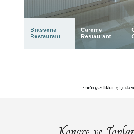
Brasserie
Carême
Restaurant
Restaurant
İzmir’in güzellikleri eşliğinde 
Kongre ve Toplan