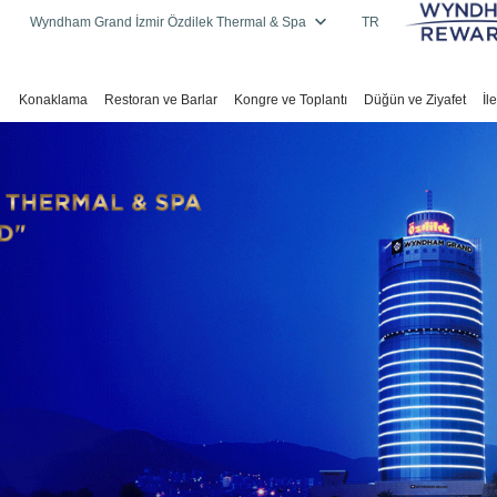
Wyndham Grand İzmir Özdilek Thermal & Spa
TR
Konaklama
Restoran ve Barlar
Kongre ve Toplantı
Düğün ve Ziyafet
İl