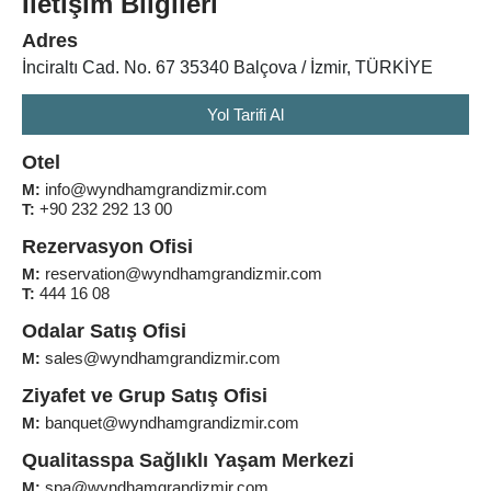
İletişim Bilgileri
Adres
İnciraltı Cad. No. 67 35340 Balçova / İzmir, TÜRKİYE
Yol Tarifi Al
Otel
info@wyndhamgrandizmir.com
M:
+90 232 292 13 00
T:
Rezervasyon Ofisi
reservation@wyndhamgrandizmir.com
M:
444 16 08
T:
Odalar Satış Ofisi
sales@wyndhamgrandizmir.com
M:
Ziyafet ve Grup Satış Ofisi
banquet@wyndhamgrandizmir.com
M:
Qualitasspa Sağlıklı Yaşam Merkezi
spa@wyndhamgrandizmir.com
M: