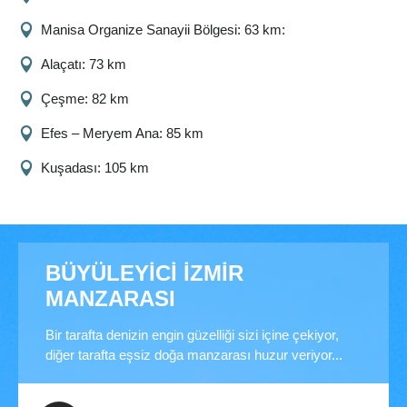
Manisa Organize Sanayii Bölgesi: 63 km:
Alaçatı: 73 km
Çeşme: 82 km
Efes – Meryem Ana: 85 km
Kuşadası: 105 km
BÜYÜLEYİCİ İZMİR
MANZARASI
Bir tarafta denizin engin güzelliği sizi içine çekiyor,
diğer tarafta eşsiz doğa manzarası huzur veriyor...