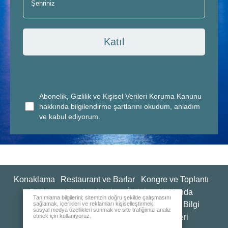
Katıl
Abonelik, Gizlilik ve Kişisel Verileri Koruma Kanunu
hakkında bilgilendirme şartlarını okudum, anladım
ve kabul ediyorum.
Konaklama
Restaurant ve Barlar
Kongre ve Toplantı
Düğün ve Ziyafet
Medya
İletişim
Hakkında
Tanımlama bilgilerini; sitemizin doğru şekilde çalışmasını
Kalite Politikaları ve Sürdürülebilirlik
Genel Bilgi
sağlamak, içerikleri ve reklamları kişiselleştirmek,
sosyal medya özellikleri sunmak ve site trafiğimizi analiz
etmek için kullanıyoruz.
İnsan Kaynakları
Değerlendirme Anketleri