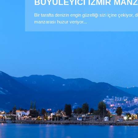
BÜYÜLEYİCİ İZMİR MAN
Bir tarafta denizin engin güzelliği sizi içine çekiyor, 
manzarası huzur veriyor...