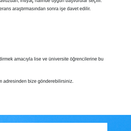
avuzdan, ihtiyaç halinde uygun başvurular seçilir.
erans araştırmasından sonra işe davet edilir.
irmek amacıyla lise ve üniversite öğrencilerine bu
adresinden bize gönderebilirsiniz.