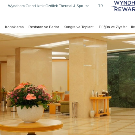
Wyndham Grand İzmir Özdilek Thermal & Spa
TR
Konaklama
Restoran ve Barlar
Kongre ve Toplantı
Düğün ve Ziyafet
İl