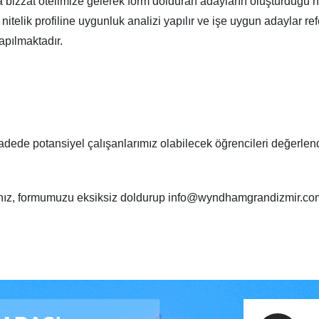
 bizzat otelimize gelerek form dolduran adayların oluşturduğu h
telik profiline uygunluk analizi yapılır ve işe uygun adaylar ref
apılmaktadır.
dede potansiyel çalışanlarımız olabilecek öğrencileri değerlend
anız, formumuzu eksiksiz doldurup info@wyndhamgrandizmir.com 