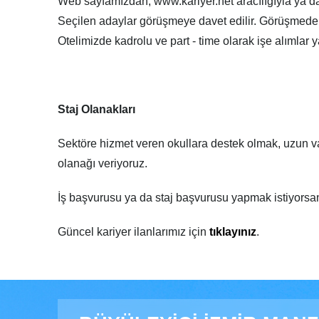
Web sayfamızdan, www.kariyer.net aracılığıyla ya da
Seçilen adaylar görüşmeye davet edilir. Görüşmede ni
Otelimizde kadrolu ve part - time olarak işe alımlar y
Staj Olanakları
Sektöre hizmet veren okullara destek olmak, uzun va
olanağı veriyoruz.
İş başvurusu ya da staj başvurusu yapmak istiyors
Güncel kariyer ilanlarımız için
tıklayınız
.