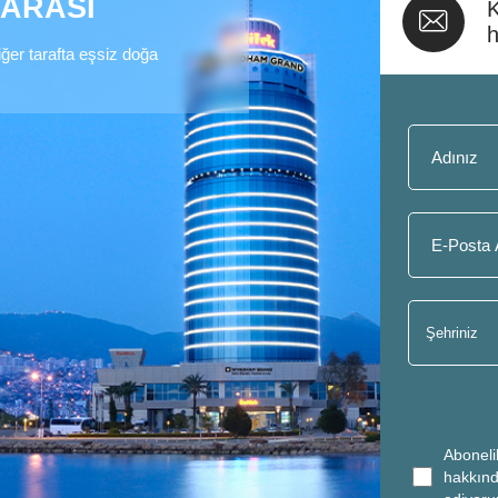
ZARASI
K
h
diğer tarafta eşsiz doğa
Aboneli
hakkınd