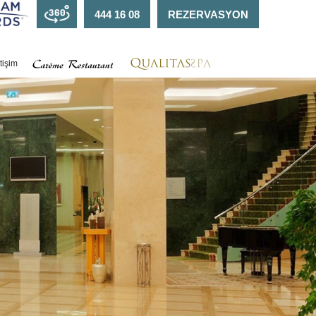
444 16 08
REZERVASYON
etişim